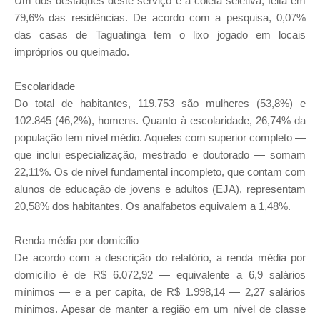
Um dos destaques deste serviço é a coleta seletiva, feita em
79,6% das residências. De acordo com a pesquisa, 0,07%
das casas de Taguatinga tem o lixo jogado em locais
impróprios ou queimado.
Escolaridade
Do total de habitantes, 119.753 são mulheres (53,8%) e
102.845 (46,2%), homens. Quanto à escolaridade, 26,74% da
população tem nível médio. Aqueles com superior completo —
que inclui especialização, mestrado e doutorado — somam
22,11%. Os de nível fundamental incompleto, que contam com
alunos de educação de jovens e adultos (EJA), representam
20,58% dos habitantes. Os analfabetos equivalem a 1,48%.
Renda média por domicílio
De acordo com a descrição do relatório, a renda média por
domicílio é de R$ 6.072,92 — equivalente a 6,9 salários
mínimos — e a per capita, de R$ 1.998,14 — 2,27 salários
mínimos. Apesar de manter a região em um nível de classe