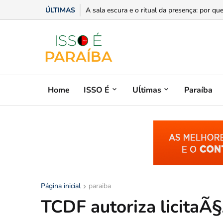
ÚLTIMAS
“Você sabe com quem está falando?”: A corr
Home
ISSO É
Uĺtimas
Paraíba
Página inicial
paraiba
TCDF autoriza licitaÃ