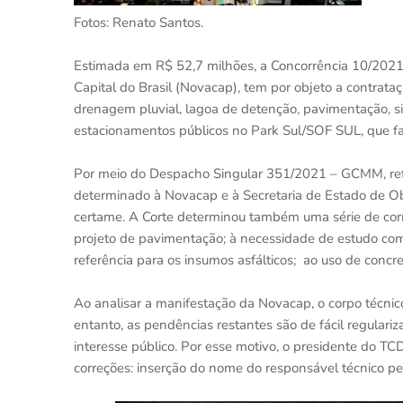
Fotos: Renato Santos.
Estimada em R$ 52,7 milhões, a Concorrência 10/20
Capital do Brasil (Novacap), tem por objeto a contrat
drenagem pluvial, lagoa de detenção, pavimentação, si
estacionamentos públicos no Park Sul/SOF SUL, que fa
Por meio do Despacho Singular 351/2021 – GCMM, ref
determinado à Novacap e à Secretaria de Estado de Ob
certame. A Corte determinou também uma série de corr
projeto de pavimentação; à necessidade de estudo compa
referência para os insumos asfálticos; ao uso de concre
Ao analisar a manifestação da Novacap, o corpo técni
entanto, as pendências restantes são de fácil regulariz
interesse público. Por esse motivo, o presidente do TCD
correções: inserção do nome do responsável técnico pe