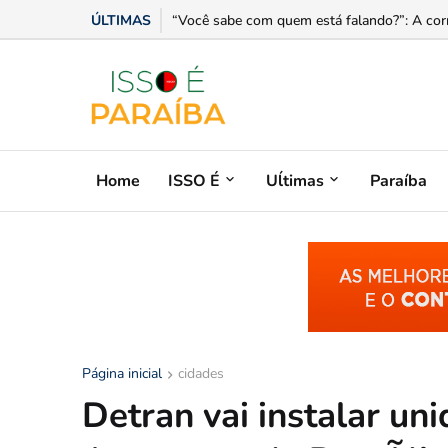
ÚLTIMAS
Dia dos Pais movimenta churrascarias e forta
Home
ISSO É
Uĺtimas
Paraíba
Página inicial
cidades
Detran vai instalar un