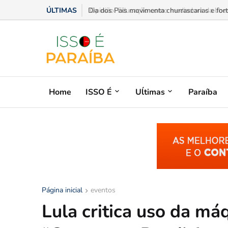
ÚLTIMAS
Opinião: Educação como mediadora da liberd
Home
ISSO É
Uĺtimas
Paraíba
Página inicial
eventos
Lula critica uso da má