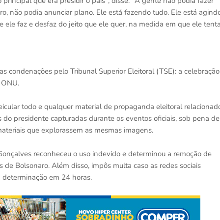
principal que era presidir o país", disse. "A gente não podia fazer
ro, não podia anunciar plano. Ele está fazendo tudo. Ele está agind
e ele faz e desfaz do jeito que ele quer, na medida em que ele tent
s condenações pelo Tribunal Superior Eleitoral (TSE): a celebração
a ONU.
cular todo e qualquer material de propaganda eleitoral relacionad
 do presidente capturadas durante os eventos oficiais, sob pena de
 materiais que explorassem as mesmas imagens.
 Gonçalves reconheceu o uso indevido e determinou a remoção de
 de Bolsonaro. Além disso, impôs multa caso as redes sociais
a determinação em 24 horas.