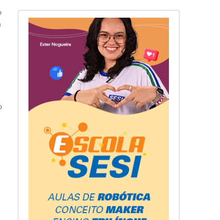
o
a
o