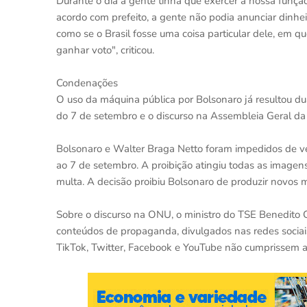
Durante o dia a gente tinha que exercer a nossa função 
acordo com prefeito, a gente não podia anunciar dinhei
como se o Brasil fosse uma coisa particular dele, em qu
ganhar voto", criticou.
Condenações
O uso da máquina pública por Bolsonaro já resultou dua
do 7 de setembro e o discurso na Assembleia Geral d
Bolsonaro e Walter Braga Netto foram impedidos de vei
ao 7 de setembro. A proibição atingiu todas as imagens
multa. A decisão proibiu Bolsonaro de produzir novos
Sobre o discurso na ONU, o ministro do TSE Benedito
conteúdos de propaganda, divulgados nas redes sociais
TikTok, Twitter, Facebook e YouTube não cumprissem 