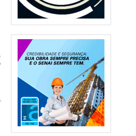
e
e
.