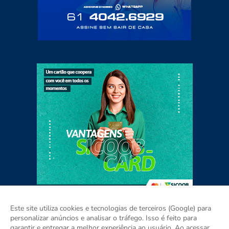
Este site utiliza cookies e tecnologias de terceiros (Google) para
personalizar anúncios e analisar o tráfego. Isso é feito para
garantir e entregar a melhor experiência ao usuário. Ao acessar,