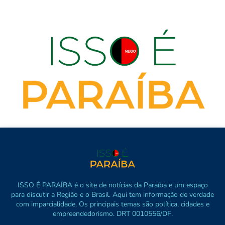
ISSO É PARAÍBA é o site de notícias da Paraíba e um espaço
para discutir a Região e o Brasil. Aqui tem informação de verdade
com imparcialidade. Os principais temas são política, cidades e
empreendedorismo. DRT 0010556/DF.