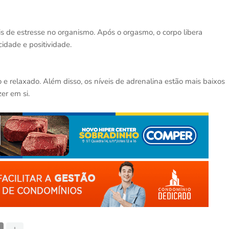
s de estresse no organismo. Após o orgasmo, o corpo libera
idade e positividade.
e relaxado. Além disso, os níveis de adrenalina estão mais baixos
er em si.