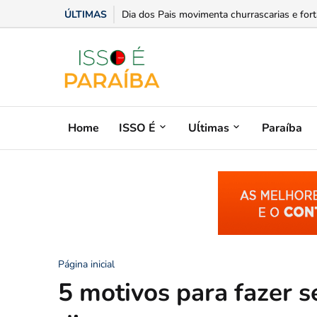
ÚLTIMAS
Opinião: Educação como mediadora da liberd
Home
ISSO É
Uĺtimas
Paraíba
Página inicial
5 motivos para fazer 