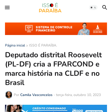
Página inicial
ISSO É PARAÍBA.
Deputado distrital Roosevelt
(PL-DF) cria a FPARCOND e
marca história na CLDF e no
Brasil
Por
Camila Vasconcelos
-
terça-feira, outubro 10, 2023