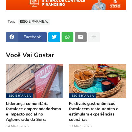
Tags
ISSO É PARAÍBA.
Facebook
Você Vai Gostar
ISSO É PARAÍBA.
ISSO É PARAÍBA.
Liderança comunitária
Festivais gastronômicos
fortalece empreendedorismo
fortalecem restaurantes e
e impacto social no
estimulam experiências
Aglomerado da Serra
culinárias
14 Maio, 2026
13 Maio, 2026