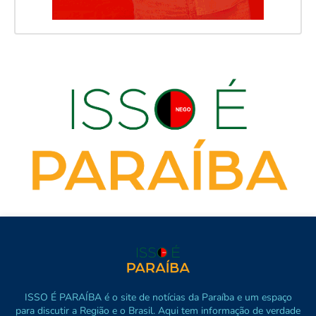
ISSO É PARAÍBA é o site de notícias da Paraíba e um espaço
para discutir a Região e o Brasil. Aqui tem informação de verdade