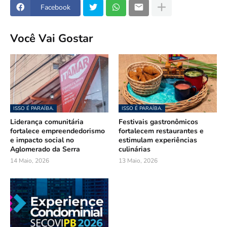
Facebook
Você Vai Gostar
ISSO É PARAÍBA.
ISSO É PARAÍBA.
Liderança comunitária
Festivais gastronômicos
fortalece empreendedorismo
fortalecem restaurantes e
e impacto social no
estimulam experiências
Aglomerado da Serra
culinárias
14 Maio, 2026
13 Maio, 2026