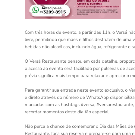
Com três horas de evento, a partir das 11h, o Versá n
livre, permitindo que mães e filhos desfrutem de uma v
bebidas não alcoólicas, incluindo água, refrigerante e s
O Versá Restaurante pensou em cada detalhe, proporci
o acesso ao evento será facilitado por pulseiras de ac
prévia significa mais tempo para relaxar e apreciar o 
Para garantir sua entrada neste evento exclusivo, o Ve
e direto através do número de WhatsApp disponibilizad
marcadas com as hashtags #versa, #versarestaurante, 
recordar momentos deste dia tão especial.
Não perca a chance de comemorar o Dia das Mães de u
Restaurante, faça sua reserva e prepare-se para uma 