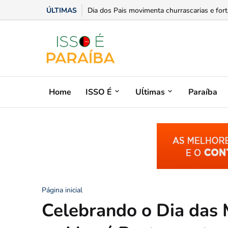
ÚLTIMAS
Opinião: Educação como mediadora da liberd
Home
ISSO É
Uĺtimas
Paraíba
Página inicial
Celebrando o Dia das 