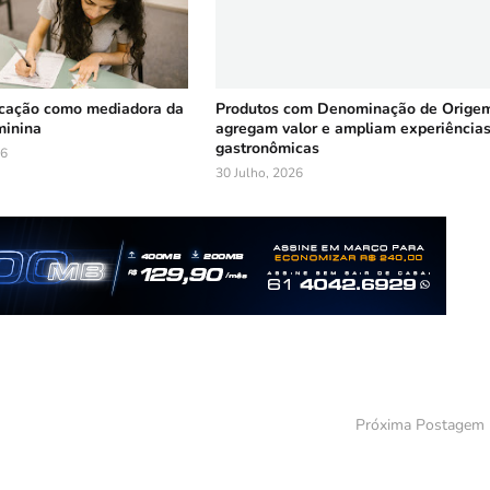
ucação como mediadora da
Produtos com Denominação de Orige
minina
agregam valor e ampliam experiência
gastronômicas
26
30 Julho, 2026
Próxima Postagem