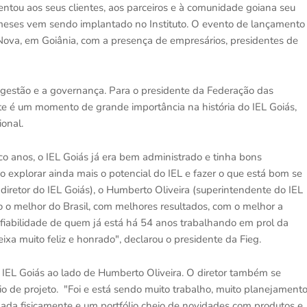
sentou aos seus clientes, aos parceiros e à comunidade goiana seu
 meses vem sendo implantado no Instituto. O evento de lançamento
a Nova, em Goiânia, com a presença de empresários, presidentes de
a gestão e a governança. Para o presidente da Federação das
ste é um momento de grande importância na história do IEL Goiás,
onal.
co anos, o IEL Goiás já era bem administrado e tinha bons
o explorar ainda mais o potencial do IEL e fazer o que está bom se
 diretor do IEL Goiás), o Humberto Oliveira (superintendente do IEL
to o melhor do Brasil, com melhores resultados, com o melhor a
onfiabilidade de quem já está há 54 anos trabalhando em prol da
ixa muito feliz e honrado", declarou o presidente da Fieg.
o IEL Goiás ao lado de Humberto Oliveira. O diretor também se
cio de projeto. "Foi e está sendo muito trabalho, muito planejament
da fisicamente e um portfólio cheio de novidades com produtos e