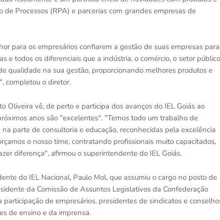
mação de Processos (RPA) e parcerias com grandes empresas de
hor para os empresários confiarem a gestão de suas empresas para
s e todos os diferenciais que a indústria, o comércio, o setor públic
o de qualidade na sua gestão, proporcionando melhores produtos e
, completou o diretor.
 Oliveira vê, de perto e participa dos avanços do IEL Goiás ao
 próximos anos são "excelentes". "Temos todo um trabalho de
 na parte de consultoria e educação, reconhecidas pela excelência
rçamos o nosso time, contratando profissionais muito capacitados,
er diferença", afirmou o superintendente do IEL Goiás.
nte do IEL Nacional, Paulo Mol, que assumiu o cargo no posto de
residente da Comissão de Assuntos Legislativos da Confederação
 participação de empresários, presidentes de sindicatos e conselho
ções de ensino e da imprensa.