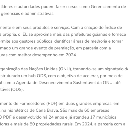
l líderes e autoridades podem fazer cursos como Gerenciamento de
 gerenciais e administrativas.
mente e em seus produtos e serviços. Com a criação do Índice de
 própria, o IEL se aproxima mais das prefeituras goianas e fornece
mite aos gestores públicos identificar áreas de melhoria e tomar
gramado um grande evento de premiação, em parceria com a
eituras com melhor desempenho em 2024.
rganização das Nações Unidas (ONU), tornando-se um signatário d
estruturado um hub ODS, com o objetivo de acelerar, por meio de
rial com a Agenda de Desenvolvimento Sustentável da ONU, até
tável (ODS).
vimento de Fornecedores (PDF) em duas grandes empresas, em
usina hidrelétrica de Cana Brava. São mais de 60 empresas
O PDF é desenvolvido há 24 anos e já atendeu 17 municípios
ras e mais de 80 propriedades rurais. Em 2024, a parceria com a