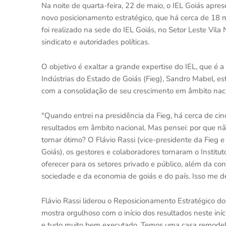
Na noite de quarta-feira, 22 de maio, o IEL Goiás apre
novo posicionamento estratégico, que há cerca de 18
foi realizado na sede do IEL Goiás, no Setor Leste Vil
sindicato e autoridades políticas.
O objetivo é exaltar a grande expertise do IEL, que é 
Indústrias do Estado de Goiás (Fieg), Sandro Mabel, e
com a consolidação de seu crescimento em âmbito naci
"Quando entrei na presidência da Fieg, há cerca de cin
resultados em âmbito nacional. Mas pensei: por que nã
tornar ótimo? O Flávio Rassi (vice-presidente da Fieg e
Goiás), os gestores e colaboradores tornaram o Institu
oferecer para os setores privado e público, além da c
sociedade e da economia de goiás e do país. Isso me de
Flávio Rassi liderou o Reposicionamento Estratégico d
mostra orgulhoso com o início dos resultados neste iní
e tudo muito bem executado. Temos uma casa remodela