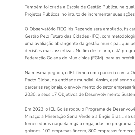
Também foi criada a Escola de Gestão Pública, na qua
Projetos Públicos, no intuito de incrementar suas ações
O Observatório FIEG Iris Rezende será ampliado, fisica
Gestão Pelo Futuro das Cidades (IFC), com metodologia
uma avaliação abrangente da gestão municipal, que per
decisões mais assertivas. No fim deste ano, está pro
Federação Goiana de Municípios (FGM), para as pref
Na mesma pegada, o IEL firmou uma parceria com a O
Pacto Global da entidade mundial. Assim, está sendo 
parcerias regionais, o envolvimento do setor empresa
2030, e seus 17 Objetivos de Desenvolvimento Susten
Em 2023, o IEL Goiás rodou o Programa de Desenvol
Minaçu: a Mineração Serra Verde e a Engie Brasil, na 
fornecedoras naquela região engajadas no programa. 
goianos, 102 empresas âncora, 800 empresas fornecedo