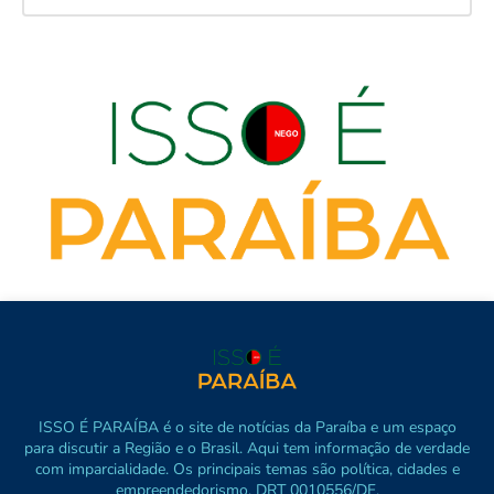
ISSO É PARAÍBA é o site de notícias da Paraíba e um espaço
para discutir a Região e o Brasil. Aqui tem informação de verdade
com imparcialidade. Os principais temas são política, cidades e
empreendedorismo. DRT 0010556/DF.