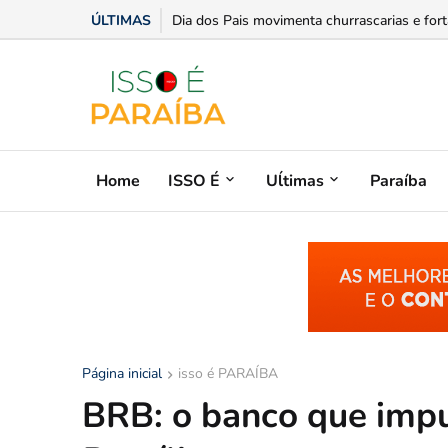
ÚLTIMAS
Opinião: Educação como mediadora da liberd
Home
ISSO É
Uĺtimas
Paraíba
Página inicial
isso é PARAÍBA
BRB: o banco que impu