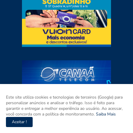
Este site utiliza cookies e tecnologias de terceiros (Google) para
personalizar anúncios e analisar o tráfego. Isso é feito para
garantir e entregar a melhor experiência ao usuário. Ao acessar,
você concorda com a política de monitoramento.
Saiba Mais
Aceitar !