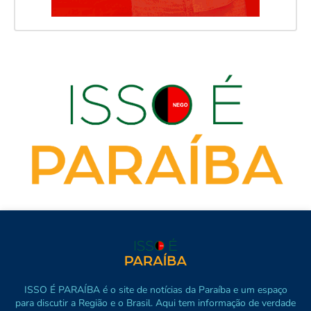
ISSO É PARAÍBA é o site de notícias da Paraíba e um espaço
para discutir a Região e o Brasil. Aqui tem informação de verdade