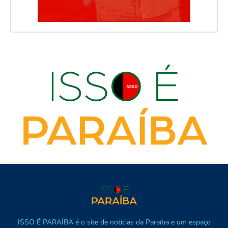
ISSO É PARAÍBA é o site de notícias da Paraíba e um espaço