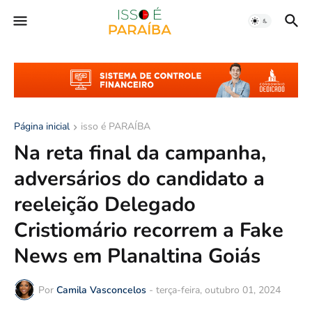
Página inicial
isso é PARAÍBA
Na reta final da campanha,
adversários do candidato a
reeleição Delegado
Cristiomário recorrem a Fake
News em Planaltina Goiás
Por
Camila Vasconcelos
-
terça-feira, outubro 01, 2024