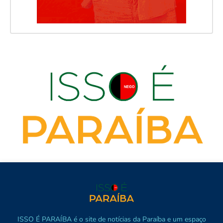
ISSO É PARAÍBA é o site de notícias da Paraíba e um espaço