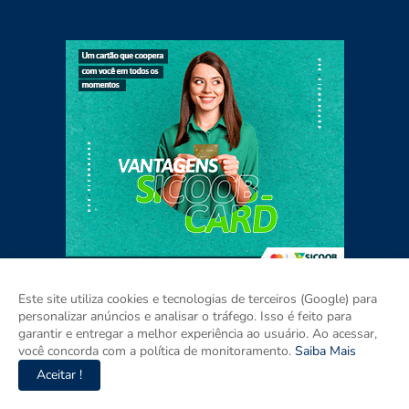
Este site utiliza cookies e tecnologias de terceiros (Google) para
personalizar anúncios e analisar o tráfego. Isso é feito para
garantir e entregar a melhor experiência ao usuário. Ao acessar,
Home
Sobre
Contato
Mídia Kit
você concorda com a política de monitoramento.
Saiba Mais
Aceitar !
Copyright ©
2026
ISSO É PARAÍBA