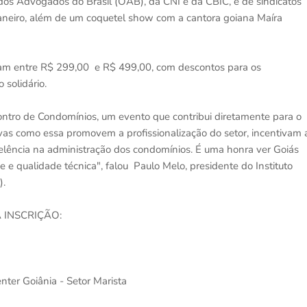
os Advogados do Brasil (OAB), da CNI e da CBIC, e de sindicatos
Janeiro, além de um coquetel show com a cantora goiana Maíra
ariam entre R$ 299,00 e R$ 499,00, com descontos para os
 solidário.
ontro de Condomínios, um evento que contribui diretamente para o
tivas como essa promovem a profissionalização do setor, incentivam 
celência na administração dos condomínios. É uma honra ver Goiás
 qualidade técnica", falou Paulo Melo, presidente do Instituto
).
 INSCRIÇÃO:
ter Goiânia - Setor Marista