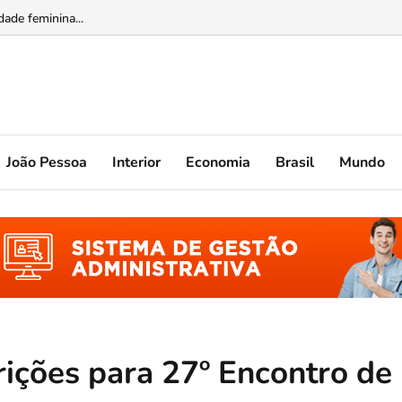
m valor e ampliam experiências gastronômicas ...
ade feminina...
João Pessoa
Interior
Economia
Brasil
Mundo
rições para 27º Encontro de