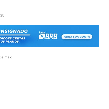
025
 de maio