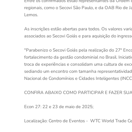
Entre os confirmados estão representantes da Ordem d
regionais, como o Secovi São Paulo, e da OAB Rio de 
Lemos.
As inscrições estão abertas para todos. Os valores v
associados ao Secovi Goiás e para aquisição do ingresso
"Parabenizo o Secovi Goiás pela realização do 27º Enc
fortalecimento da gestão condominial no Brasil. Inicia
troca de experiências e consolidam uma cultura de ex
sediando um encontro com tamanha representatividade e
Nacional de Condomínios e Cidades Inteligentes (INCC
CONFIRA ABAIXO COMO PARTICIPAR E FAZER SUA
Econ 27: 22 e 23 de maio de 2025;
Localização: Centro de Eventos - WTC World Trade Cen