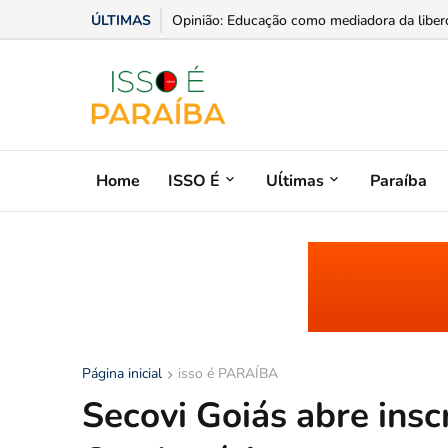
ÚLTIMAS
Produtos com Denominação de Origem agrega
Opinião: Educação como mediadora da liberd
Home
ISSO É
Uĺtimas
Paraíba
Página inicial
isso é PARAÍBA
Secovi Goiás abre insc