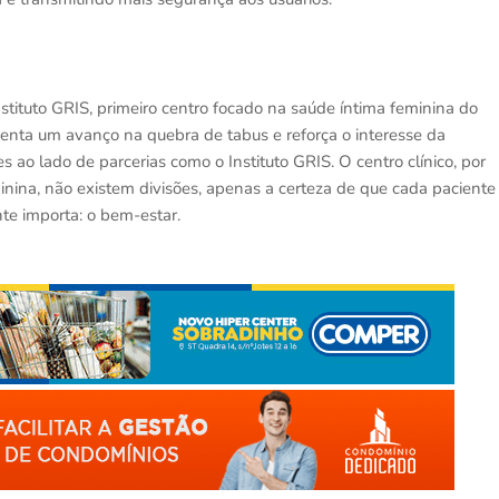
nstituto GRIS, primeiro centro focado na saúde íntima feminina do
esenta um avanço na quebra de tabus e reforça o interesse da
 ao lado de parcerias como o Instituto GRIS. O centro clínico, por
nina, não existem divisões, apenas a certeza de que cada paciente
te importa: o bem-estar.