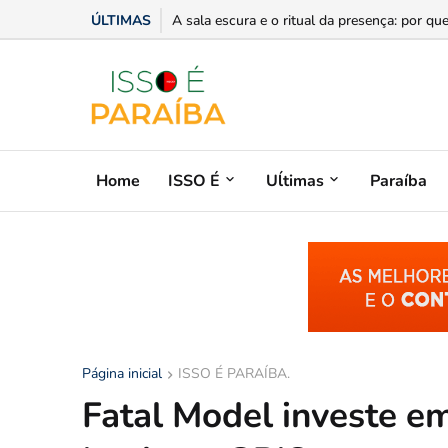
ÚLTIMAS
“Você sabe com quem está falando?”: A corr
Home
ISSO É
Uĺtimas
Paraíba
Página inicial
ISSO É PARAÍBA.
Fatal Model investe e