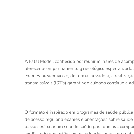
A Fatal Model, conhecida por reunir milhares de acomp
oferecer acompanhamento ginecológico especializado às
exames preventivos e, de forma inovadora, a realização
transmissíveis (IST's) garantindo cuidado contínuo e 
O formato é inspirado em programas de saúde pública d
de acesso regular a exames e orientações sobre saúde 
passo será criar um selo de saúde para que as acompan
certificando que estão com os cuidados médicos em dia