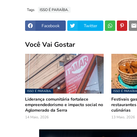
Tags
ISSO É PARAÍBA.
Facebook
Twitter
Você Vai Gostar
ISSO É PARAÍBA.
ISSO É PARAÍBA
Liderança comunitária fortalece
Festivais ga
empreendedorismo e impacto social no
restaurantes
Aglomerado da Serra
culinárias
14 Maio, 2026
13 Maio, 2026