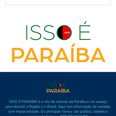
ISSO É PARAÍBA é o site de notícias da Paraíba e um espaço
para discutir a Região e o Brasil. Aqui tem informação de verdade
com imparcialidade. Os principais temas são política, cidades e