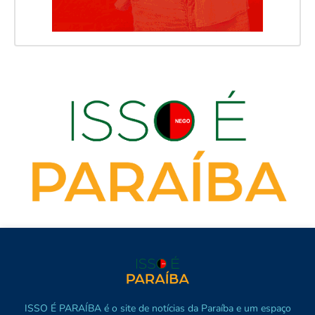
ISSO É PARAÍBA é o site de notícias da Paraíba e um espaço