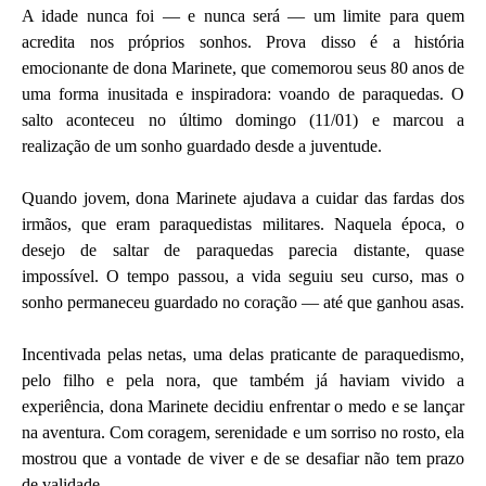
A idade nunca foi — e nunca será — um limite para quem
acredita nos próprios sonhos. Prova disso é a história
emocionante de dona Marinete, que comemorou seus 80 anos de
uma forma inusitada e inspiradora: voando de paraquedas. O
salto aconteceu no último domingo (11/01) e marcou a
realização de um sonho guardado desde a juventude.
Quando jovem, dona Marinete ajudava a cuidar das fardas dos
irmãos, que eram paraquedistas militares. Naquela época, o
desejo de saltar de paraquedas parecia distante, quase
impossível. O tempo passou, a vida seguiu seu curso, mas o
sonho permaneceu guardado no coração — até que ganhou asas.
Incentivada pelas netas, uma delas praticante de paraquedismo,
pelo filho e pela nora, que também já haviam vivido a
experiência, dona Marinete decidiu enfrentar o medo e se lançar
na aventura. Com coragem, serenidade e um sorriso no rosto, ela
mostrou que a vontade de viver e de se desafiar não tem prazo
de validade.