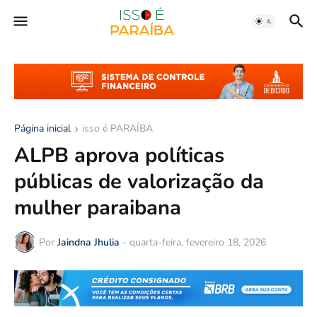
Página inicial
isso é PARAÍBA
ALPB aprova políticas
públicas de valorização da
mulher paraibana
Por
Jaindna Jhulia
-
quarta-feira, fevereiro 18, 2026