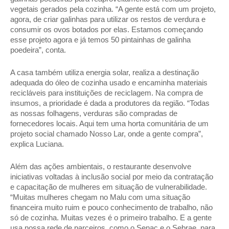
vegetais gerados pela cozinha. “A gente está com um projeto, 
agora, de criar galinhas para utilizar os restos de verdura e 
consumir os ovos botados por elas. Estamos começando 
esse projeto agora e já temos 50 pintainhas de galinha 
poedeira”, conta. 
A casa também utiliza energia solar, realiza a destinação 
adequada do óleo de cozinha usado e encaminha materiais 
recicláveis para instituições de reciclagem. Na compra de 
insumos, a prioridade é dada a produtores da região. “Todas 
as nossas folhagens, verduras são compradas de 
fornecedores locais. Aqui tem uma horta comunitária de um 
projeto social chamado Nosso Lar, onde a gente compra”, 
explica Luciana. 
Além das ações ambientais, o restaurante desenvolve 
iniciativas voltadas à inclusão social por meio da contratação 
e capacitação de mulheres em situação de vulnerabilidade. 
“Muitas mulheres chegam no Malu com uma situação 
financeira muito ruim e pouco conhecimento de trabalho, não 
só de cozinha. Muitas vezes é o primeiro trabalho. E a gente 
usa nossa rede de parceiros, como o Senac e o Sebrae, para 