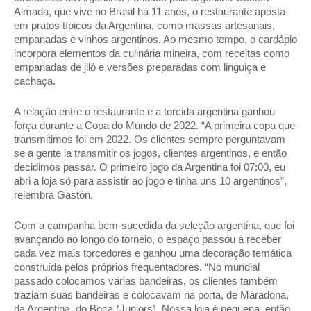
Almada, que vive no Brasil há 11 anos, o restaurante aposta 
em pratos típicos da Argentina, como massas artesanais, 
empanadas e vinhos argentinos. Ao mesmo tempo, o cardápio 
incorpora elementos da culinária mineira, com receitas como 
empanadas de jiló e versões preparadas com linguiça e 
cachaça. 
A relação entre o restaurante e a torcida argentina ganhou 
força durante a Copa do Mundo de 2022. “A primeira copa que 
transmitimos foi em 2022. Os clientes sempre perguntavam 
se a gente ia transmitir os jogos, clientes argentinos, e então 
decidimos passar. O primeiro jogo da Argentina foi 07:00, eu 
abri a loja só para assistir ao jogo e tinha uns 10 argentinos”, 
relembra Gastón. 
Com a campanha bem-sucedida da seleção argentina, que foi 
avançando ao longo do torneio, o espaço passou a receber 
cada vez mais torcedores e ganhou uma decoração temática 
construída pelos próprios frequentadores. “No mundial 
passado colocamos várias bandeiras, os clientes também 
traziam suas bandeiras e colocavam na porta, de Maradona, 
da Argentina, do Boca (Juniors). Nossa loja é pequena, então 