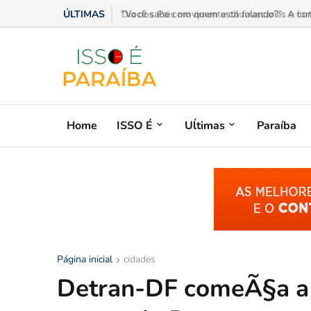
ÚLTIMAS
Dia dos Pais movimenta churrascarias e forta
Home
ISSO É
Uĺtimas
Paraíba
Página inicial
cidades
Detran-DF comeÃ§a a e