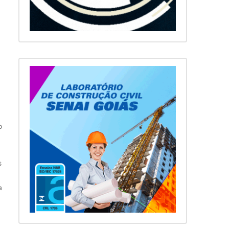
o
s
a