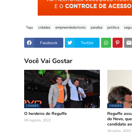
Tags
cidades
empreendedorismo
paraiba
politica
segu
Facebook
Twitter
Você Vai Gostar
CIDADES
CIDADES
O herdeiro de Reguffe
Reguffe ass
do Novo, que
09 Agosto, 2022
candidato ao
26 Julho, 2022