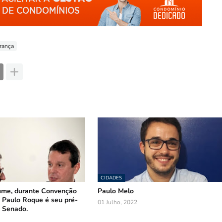
rança
CIDADES
ume, durante Convenção
Paulo Melo
 Paulo Roque é seu pré-
01 Julho, 2022
 Senado.