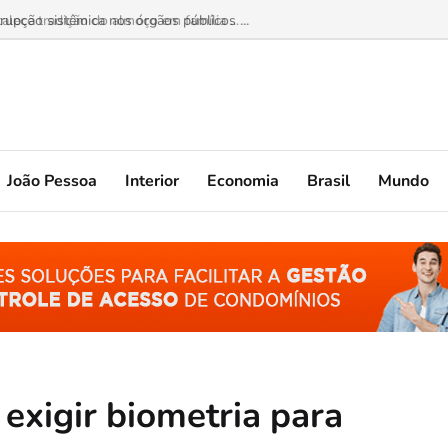
lece tradição do almoço em família ...
João Pessoa
Interior
Economia
Brasil
Mundo
xigir biometria para