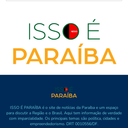
ISSO É PARAÍBA é o site de notícias da Paraíba e um espaço
para discutir a Região e o Brasil. Aqui tem informação de verdade
com imparcialidade. Os principais temas são política, cidades e
empreendedorismo. DRT 0010556/DF.