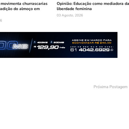
 movimenta churrascarias
Opinião: Educação como mediadora d
tradição do almoço em
liberdade feminina
03 Agosto, 2026
26
Próxima Postagem