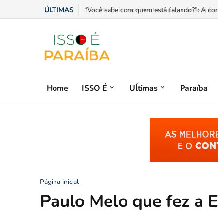
ÚLTIMAS
Dia dos Pais movimenta churrascarias e forta
Home
ISSO É
Uĺtimas
Paraíba
Página inicial
Paulo Melo que fez a 