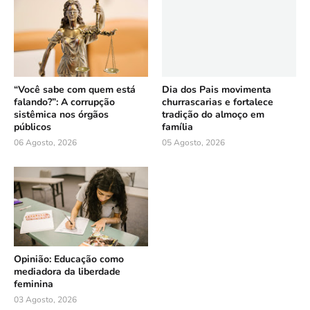
“Você sabe com quem está
Dia dos Pais movimenta
falando?”: A corrupção
churrascarias e fortalece
sistêmica nos órgãos
tradição do almoço em
públicos
família
06 Agosto, 2026
05 Agosto, 2026
Opinião: Educação como
mediadora da liberdade
feminina
03 Agosto, 2026