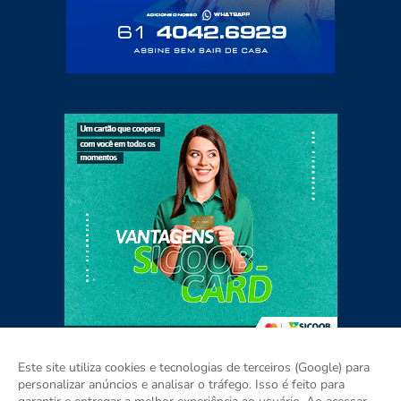
Este site utiliza cookies e tecnologias de terceiros (Google) para
personalizar anúncios e analisar o tráfego. Isso é feito para