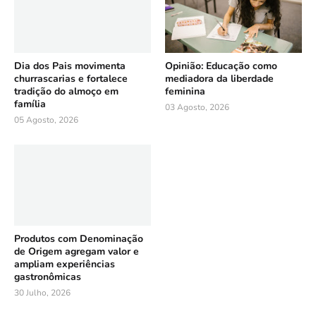
Dia dos Pais movimenta
Opinião: Educação como
churrascarias e fortalece
mediadora da liberdade
tradição do almoço em
feminina
família
03 Agosto, 2026
05 Agosto, 2026
Produtos com Denominação
de Origem agregam valor e
ampliam experiências
gastronômicas
30 Julho, 2026