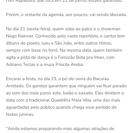
com Rapadura, que toca em 22 de junho, estava garantido.
Porém, o restante da agenda, aos poucos, vai sendo liberada.
No dia 21 (sexta-feira), quem sobe ao palco e o showman
Nego Rainner. Conhecido pelo vasto repertório, o cantor tem
álbuns de piseiro, luau e São João, entre outros ritmos,
sempre com base no forró. Na mesma data, quem também
agita a pista de dança é o Forrozão Bota pra Moer, com
Adriano Teclas e a musa Priscila Areba.
Encarar a festa, no dia 23, o pé-de-serra do Bacurau
Arretado. Os garotos garantem que ninguém vai ficar parado
ao som dos mais puros xote, baião e xaxado. Eles dividem a
data com a tradicional Quadrilha Mala Véia, uma das mais
aguardadas pelo público quando chega esse período de
festas juninas.
"Ainda estamos preparando mais algumas atrações de