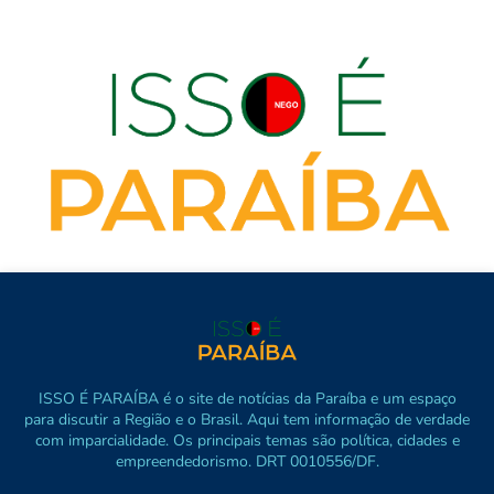
ISSO É PARAÍBA é o site de notícias da Paraíba e um espaço
para discutir a Região e o Brasil. Aqui tem informação de verdade
com imparcialidade. Os principais temas são política, cidades e
empreendedorismo. DRT 0010556/DF.