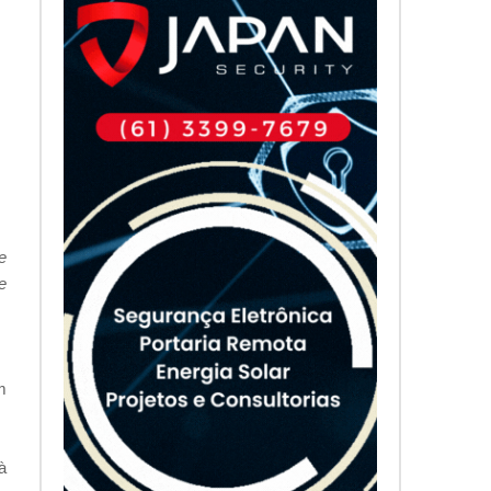
e
e
m
à