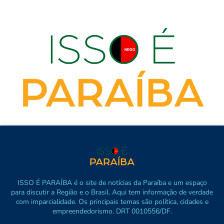
ISSO É PARAÍBA é o site de notícias da Paraíba e um espaço
para discutir a Região e o Brasil. Aqui tem informação de verdade
com imparcialidade. Os principais temas são política, cidades e
empreendedorismo. DRT 0010556/DF.