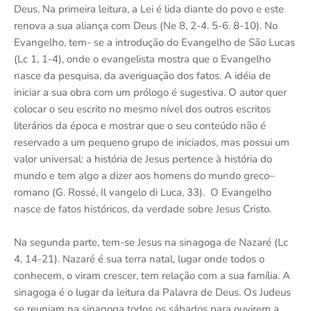
Deus. Na primeira leitura, a Lei é lida diante do povo e este
renova a sua aliança com Deus (Ne 8, 2-4. 5-6. 8-10). No
Evangelho, tem- se a introdução do Evangelho de São Lucas
(Lc 1, 1-4), onde o evangelista mostra que o Evangelho
nasce da pesquisa, da averiguação dos fatos. A idéia de
iniciar a sua obra com um prólogo é sugestiva. O autor quer
colocar o seu escrito no mesmo nível dos outros escritos
literários da época e mostrar que o seu conteúdo não é
reservado a um pequeno grupo de iniciados, mas possui um
valor universal: a história de Jesus pertence à história do
mundo e tem algo a dizer aos homens do mundo greco–
romano (G. Rossé, Il vangelo di Luca, 33). O Evangelho
nasce de fatos históricos, da verdade sobre Jesus Cristo.
Na segunda parte, tem-se Jesus na sinagoga de Nazaré (Lc
4, 14-21). Nazaré é sua terra natal, lugar onde todos o
conhecem, o viram crescer, tem relação com a sua família. A
sinagoga é o lugar da leitura da Palavra de Deus. Os Judeus
se reuniam na sinagoga todos os sábados para ouvirem a