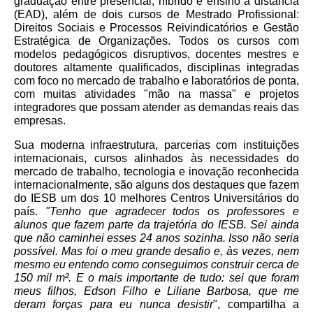
graduação entre presencial, híbrido e ensino a distância
(EAD), além de dois cursos de Mestrado Profissional:
Direitos Sociais e Processos Reivindicatórios e Gestão
Estratégica de Organizações
.
Todos os cursos com
modelos pedagógicos disruptivos, docentes mestres e
doutores altamente qualificados, disciplinas integradas
com foco no mercado de trabalho e laboratórios de ponta,
com muitas atividades "mão na massa" e projetos
integradores que possam atender as demandas reais das
empresas.
Sua moderna infraestrutura, parcerias com instituições
internacionais, cursos alinhados às necessidades do
mercado de trabalho, tecnologia e inovação reconhecida
internacionalmente, são alguns dos destaques que fazem
do IESB um dos 10 melhores Centros Universitários do
país.
"Tenho que agradecer todos os professores e
alunos que fazem parte da trajetória do IESB. Sei ainda
que não caminhei esses 24 anos sozinha. Isso não seria
possível. Mas foi o meu grande desafio e, às vezes, nem
mesmo eu entendo como conseguimos construir cerca de
150 mil m². E o mais importante de tudo: sei que foram
meus filhos, Edson Filho e Liliane Barbosa, que me
deram forças para eu nunca desistir
", compartilha a