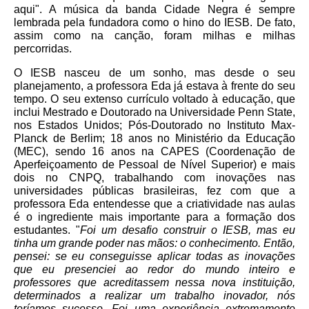
aqui". A música da banda Cidade Negra é sempre
lembrada pela fundadora como o hino do IESB. De fato,
assim como na canção, foram milhas e milhas
percorridas.
O IESB nasceu de um sonho, mas desde o seu
planejamento, a professora Eda já estava à frente do seu
tempo. O seu extenso currículo voltado à educação, que
inclui Mestrado e Doutorado na Universidade Penn State,
nos Estados Unidos; Pós-Doutorado no Instituto Max-
Planck de Berlim; 18 anos no Ministério da Educação
(MEC), sendo 16 anos na CAPES (Coordenação de
Aperfeiçoamento de Pessoal de Nível Superior) e mais
dois no CNPQ, trabalhando com inovações nas
universidades públicas brasileiras, fez com que a
professora Eda entendesse que a criatividade nas aulas
é o ingrediente mais importante para a formação dos
estudantes. "
Foi um desafio construir o IESB, mas eu
tinha um grande poder nas mãos: o conhecimento. Então,
pensei: se eu conseguisse aplicar todas as inovações
que eu presenciei ao redor do mundo inteiro e
professores que acreditassem nessa nova instituição,
determinados a realizar um trabalho inovador, nós
teríamos sucesso. Foi uma experiência extremamente