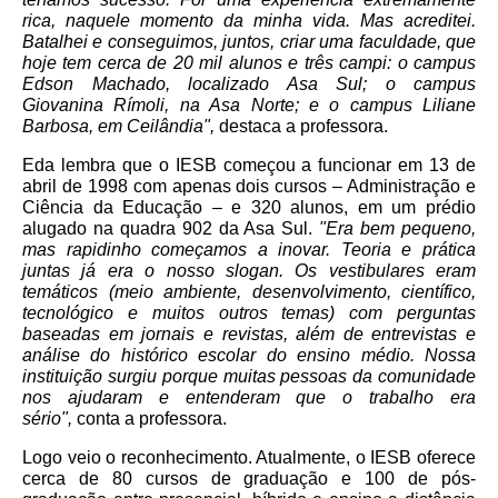
rica, naquele momento da minha vida. Mas acreditei.
Batalhei e conseguimos, juntos, criar uma faculdade, que
hoje tem cerca de 20 mil alunos e três campi: o campus
Edson Machado, localizado Asa Sul; o campus
Giovanina Rímoli, na Asa Norte; e o campus Liliane
Barbosa, em Ceilândia",
destaca a professora.
Eda lembra que o IESB começou a funcionar em 13 de
abril de 1998 com apenas dois cursos – Administração e
Ciência da Educação – e 320 alunos, em um prédio
alugado na quadra 902 da Asa Sul.
"Era bem pequeno,
mas rapidinho começamos a inovar. Teoria e prática
juntas já era o nosso slogan. Os vestibulares eram
temáticos (meio ambiente, desenvolvimento, científico,
tecnológico e muitos outros temas) com perguntas
baseadas em jornais e revistas, além de entrevistas e
análise do histórico escolar do ensino médio. Nossa
instituição surgiu porque muitas pessoas da comunidade
nos ajudaram e entenderam que o trabalho era
sério",
conta a professora.
Logo veio o reconhecimento. Atualmente, o IESB oferece
cerca de 80 cursos de graduação e 100 de pós-