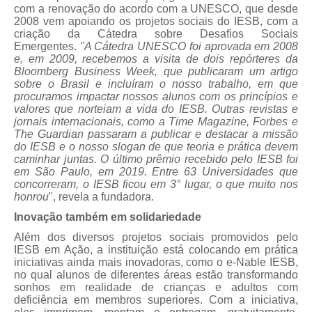
com a renovação do acordo com a UNESCO, que desde
2008 vem apoiando os projetos sociais do IESB, com a
criação da Cátedra sobre Desafios Sociais
Emergentes.
"A Cátedra UNESCO foi aprovada em 2008
e, em 2009, recebemos a visita de dois repórteres da
Bloomberg Business Week, que publicaram um artigo
sobre o Brasil e incluíram o nosso trabalho, em que
procuramos impactar nossos alunos com os princípios e
valores que norteiam a vida do IESB. Outras revistas e
jornais internacionais, como a Time Magazine, Forbes e
The Guardian passaram a publicar e destacar a missão
do IESB e o nosso slogan de que teoria e prática devem
caminhar juntas. O último prêmio recebido pelo IESB foi
em São Paulo, em 2019. Entre 63 Universidades que
concorreram, o IESB ficou em 3° lugar, o que muito nos
honrou
", revela a fundadora.
Inovação também em solidariedade
Além dos diversos projetos sociais promovidos pelo
IESB em Ação, a instituição está colocando em prática
iniciativas ainda mais inovadoras, como o e-Nable IESB,
no qual alunos de diferentes áreas estão transformando
sonhos em realidade de crianças e adultos com
deficiência em membros superiores. Com a iniciativa,