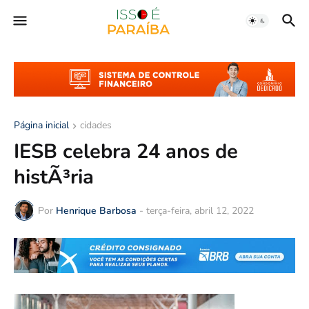
Página inicial
cidades
IESB celebra 24 anos de
histÃ³ria
Por
Henrique Barbosa
-
terça-feira, abril 12, 2022