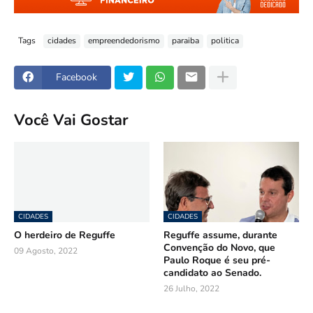
Tags
cidades
empreendedorismo
paraiba
politica
Facebook
Você Vai Gostar
CIDADES
CIDADES
O herdeiro de Reguffe
Reguffe assume, durante
Convenção do Novo, que
09 Agosto, 2022
Paulo Roque é seu pré-
candidato ao Senado.
26 Julho, 2022