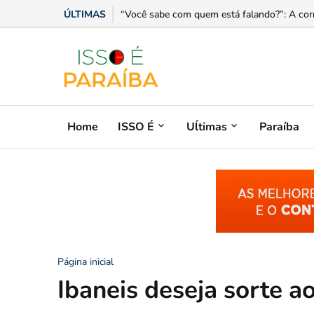
ÚLTIMAS
Dia dos Pais movimenta churrascarias e forta
Home
ISSO É
Uĺtimas
Paraíba
Página inicial
Ibaneis deseja sorte ao