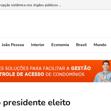
lece tradição do almoço em família ...
João Pessoa
Interior
Economia
Brasil
Mundo
 presidente eleito