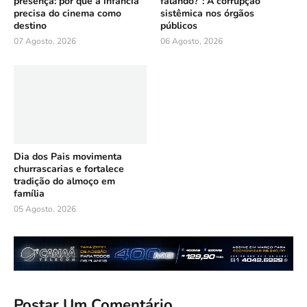
presença: por que a infância
falando?”: A corrupção
precisa do cinema como
sistêmica nos órgãos
destino
públicos
07 Agosto, 2026
06 Agosto, 2026
Dia dos Pais movimenta
churrascarias e fortalece
tradição do almoço em
família
05 Agosto, 2026
Postar Um Comentário