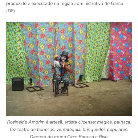
produzido e executado na região administrativa do Gama
(DF).
Rosineide Amorim é artesã, artista circense: mágica, palhaça,
faz teatro de bonecos, ventriloquia, brinquedos populares.
Diretora do grupo Circo Boneco e Riso.