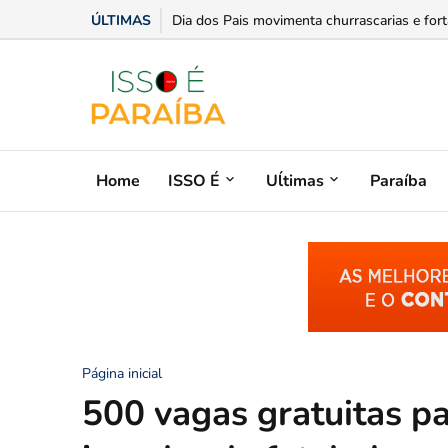
ÚLTIMAS
Opinião: Educação como mediadora da liberd
Home
ISSO É
Uĺtimas
Paraíba
Página inicial
500 vagas gratuitas p