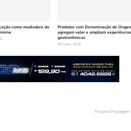
ucação como mediadora da
Produtos com Denominação de Orige
minina
agregam valor e ampliam experiência
gastronômicas
26
30 Julho, 2026
Próxima Postagem