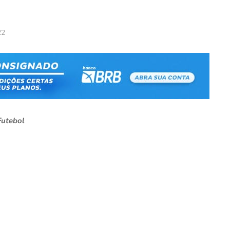
22
Futebol