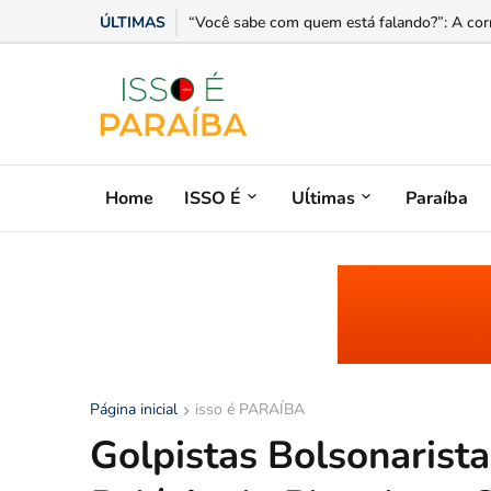
ÚLTIMAS
“Você sabe com quem está falando?”: A corr
Home
ISSO É
Uĺtimas
Paraíba
Página inicial
isso é PARAÍBA
Golpistas Bolsonarist