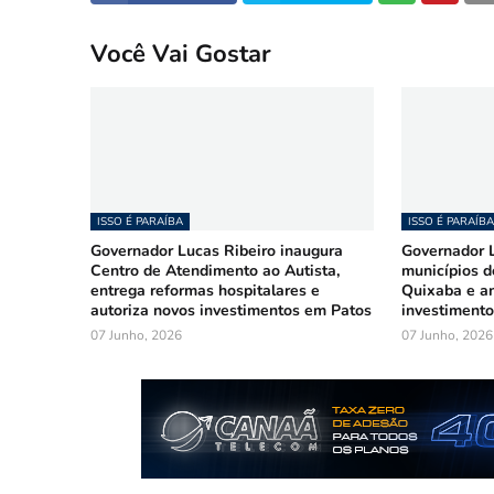
Você Vai Gostar
ISSO É PARAÍBA
ISSO É PARAÍBA
Governador Lucas Ribeiro inaugura
Governador L
Centro de Atendimento ao Autista,
municípios d
entrega reformas hospitalares e
Quixaba e a
autoriza novos investimentos em Patos
investimento
07 Junho, 2026
07 Junho, 2026