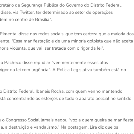
cretário de Segurança Pública do Governo do Distrito Federal,
isse, via Twitter, ter determinado ao setor de operações
em no centro de Brasília".
imenta, disse nas redes sociais, que tem certeza que a maioria dos
frente. "Essa manifestação é de uma minoria golpista que não aceita
ria violenta, que vai ser tratada com o rigor da lei".
go Pacheco disse repudiar "veementemente esses atos
rigor da lei com urgência". A Polícia Legislativa também está no
do Distrito Federal, Ibaneis Rocha, com quem venho mantendo
á concentrando os esforços de todo o aparato policial no sentido
e o Congresso Social jamais negou "voz a quem queira se manifesta
, a destruição e vandalismo." Na postagem, Lira diz que os