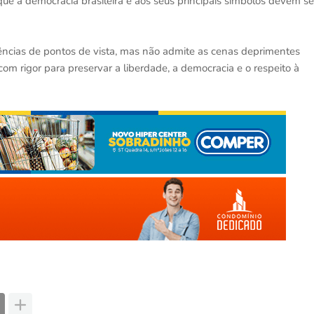
e à democracia brasileira e aos seus principais símbolos devem se
ências de pontos de vista, mas não admite as cenas deprimentes
m rigor para preservar a liberdade, a democracia e o respeito à