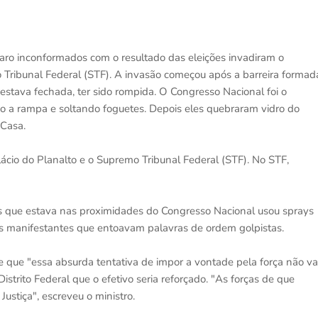
aro inconformados com o resultado das eleições invadiram o
 Tribunal Federal (STF). A invasão começou após a barreira formad
e estava fechada, ter sido rompida. O Congresso Nacional foi o
do a rampa e soltando foguetes. Depois eles quebraram vidro do
 Casa.
cio do Planalto e o Supremo Tribunal Federal (STF). No STF,
res que estava nas proximidades do Congresso Nacional usou sprays
s manifestantes que entoavam palavras de ordem golpistas.
isse que "essa absurda tentativa de impor a vontade pela força não va
istrito Federal que o efetivo seria reforçado. "As forças de que
ustiça", escreveu o ministro.