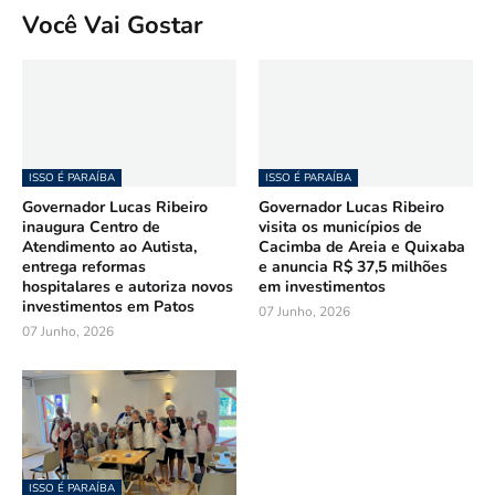
Você Vai Gostar
ISSO É PARAÍBA
ISSO É PARAÍBA
Governador Lucas Ribeiro
Governador Lucas Ribeiro
inaugura Centro de
visita os municípios de
Atendimento ao Autista,
Cacimba de Areia e Quixaba
entrega reformas
e anuncia R$ 37,5 milhões
hospitalares e autoriza novos
em investimentos
investimentos em Patos
07 Junho, 2026
07 Junho, 2026
ISSO É PARAÍBA