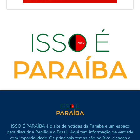
ISSO É PARAÍBA é o site de notícias da Paraíba e um espaço
para discutir a Região e o Brasil. Aqui tem informação de verdade
com imparcialidade. Os principais temas são política, cidades e