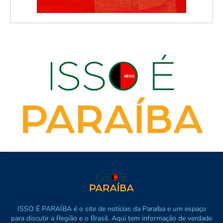
ISSO É PARAÍBA é o site de notícias da Paraíba e um espaço
para discutir a Região e o Brasil. Aqui tem informação de verdade