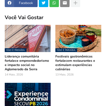
Facebook
Você Vai Gostar
ISSO É PARAÍBA.
ISSO É PARAÍBA.
Liderança comunitária
Festivais gastronômicos
fortalece empreendedorismo
fortalecem restaurantes e
e impacto social no
estimulam experiências
Aglomerado da Serra
culinárias
14 Maio, 2026
13 Maio, 2026