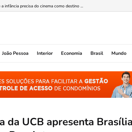
upção sistêmica nos órgãos públicos ...
João Pessoa
Interior
Economia
Brasil
Mundo
ca da UCB apresenta Brasíli