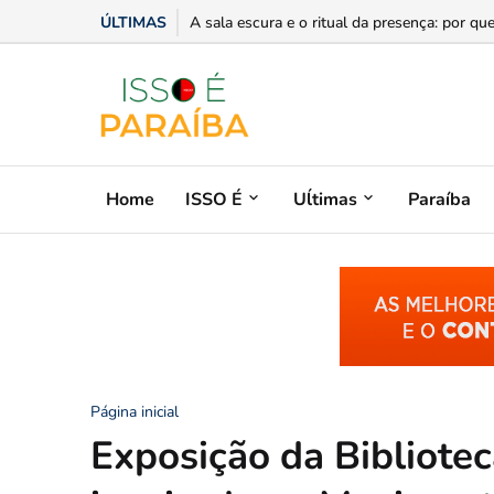
ÚLTIMAS
“Você sabe com quem está falando?”: A corr
Home
ISSO É
Uĺtimas
Paraíba
Página inicial
Exposição da Bibliote