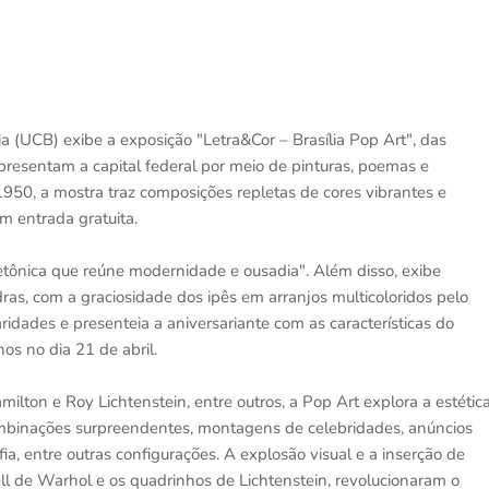
ia (UCB) exibe a exposição "Letra&Cor – Brasília Pop Art", das
representam a capital federal por meio de pinturas, poemas e
1950, a mostra traz composições repletas de cores vibrantes e
om entrada gratuita.
itetônica que reúne modernidade e ousadia". Além disso, exibe
dras, com a graciosidade dos ipês em arranjos multicoloridos pelo
ridades e presenteia a aniversariante com as características do
s no dia 21 de abril.
ton e Roy Lichtenstein, entre outros, a Pop Art explora a estétic
combinações surpreendentes, montagens de celebridades, anúncios
afia, entre outras configurações. A explosão visual e a inserção de
 de Warhol e os quadrinhos de Lichtenstein, revolucionaram o