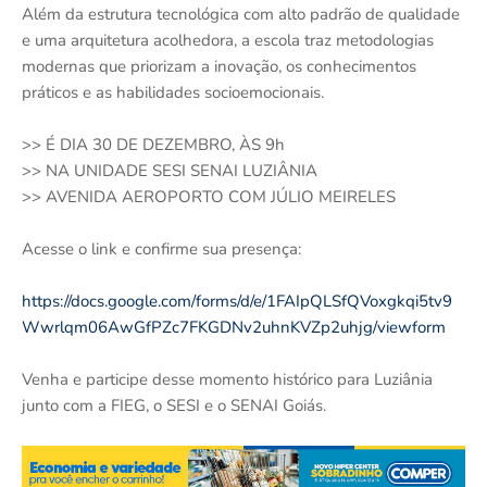
Além da estrutura tecnológica com alto padrão de qualidade
e uma arquitetura acolhedora, a escola traz metodologias
modernas que priorizam a inovação, os conhecimentos
práticos e as habilidades socioemocionais.
>> É DIA 30 DE DEZEMBRO, ÀS 9h
>> NA UNIDADE SESI SENAI LUZIÂNIA
>> AVENIDA AEROPORTO COM JÚLIO MEIRELES
Acesse o link e confirme sua presença:
https://docs.google.com/forms/d/e/1FAIpQLSfQVoxgkqi5tv9
Wwrlqm06AwGfPZc7FKGDNv2uhnKVZp2uhjg/viewform
Venha e participe desse momento histórico para Luziânia
junto com a FIEG, o SESI e o SENAI Goiás.