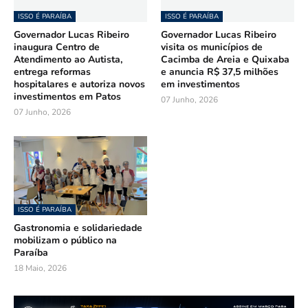
ISSO É PARAÍBA
ISSO É PARAÍBA
Governador Lucas Ribeiro
Governador Lucas Ribeiro
inaugura Centro de
visita os municípios de
Atendimento ao Autista,
Cacimba de Areia e Quixaba
entrega reformas
e anuncia R$ 37,5 milhões
hospitalares e autoriza novos
em investimentos
investimentos em Patos
07 Junho, 2026
07 Junho, 2026
ISSO É PARAÍBA
Gastronomia e solidariedade
mobilizam o público na
Paraíba
18 Maio, 2026